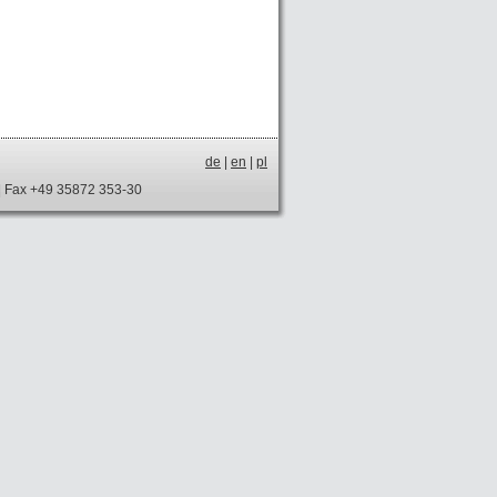
de
|
en
|
pl
 | Fax +49 35872 353-30