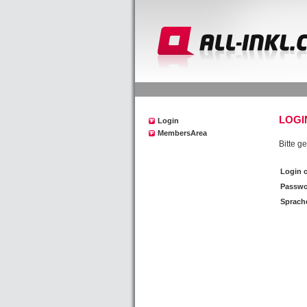
LOGI
Login
MembersArea
Bitte g
Login 
Passwo
Sprach